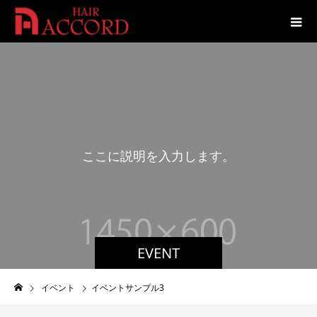
こ
こ
に
説
明
を
入
力
し
ま
す
。
EVENT
イベント
イベントサンプル3